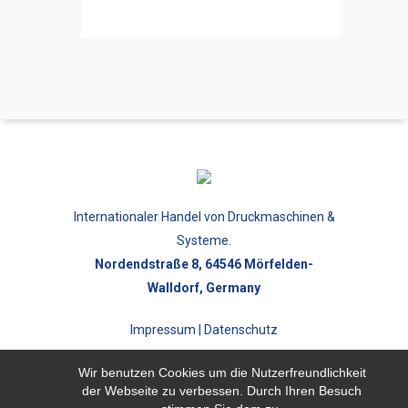
Internationaler Handel von Druckmaschinen &
Systeme.
Nordendstraße 8, 64546 Mörfelden-
Walldorf, Germany
Impressum
|
Datenschutz
Konzeption und Realisierung:
Goodvertise
Wir benutzen Cookies um die Nutzerfreundlichkeit
der Webseite zu verbessen. Durch Ihren Besuch
Werbeagentur